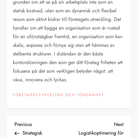
grunden om att se på sin arbetsplats inte som en
statisk kostnad, utan som en dynamisk och flexibel
resurs som aktivt bidrar till företagets utveckling. Det
handlar om att bygga en organisation som är rustad
för en oförutsägbar framtid, en organisation som kan
skala, anpassa och förnya sig utan att hämmas av
stelbenta strukturer. I slutändan är den bästa
kontorslösningen den som ger ditt företag friheten att
fokusera på det som verkligen betyder något: att
växa, innovera och lyckas.
FÖRETAGSUTVECKLING OCH LÖNSAMHET
P
Previous
Next
Previous
Next
Post
Post
Strategisk
Logistikoptimering för