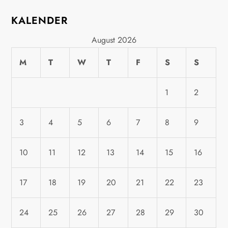
i
KALENDER
o
August 2026
n
M
T
W
T
F
S
S
1
2
3
4
5
6
7
8
9
10
11
12
13
14
15
16
17
18
19
20
21
22
23
24
25
26
27
28
29
30