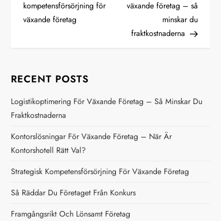
o
kompetensförsörjning för
växande företag – så
växande företag
minskar du
s
fraktkostnaderna
t
n
RECENT POSTS
a
Logistikoptimering För Växande Företag – Så Minskar Du
Fraktkostnaderna
v
Kontorslösningar För Växande Företag – När Är
i
Kontorshotell Rätt Val?
g
Strategisk Kompetensförsörjning För Växande Företag
a
Så Räddar Du Företaget Från Konkurs
t
Framgångsrikt Och Lönsamt Företag