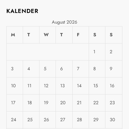
t
KALENDER
i
August 2026
o
M
T
W
T
F
S
S
n
1
2
3
4
5
6
7
8
9
10
11
12
13
14
15
16
17
18
19
20
21
22
23
24
25
26
27
28
29
30