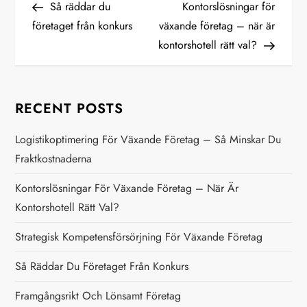
Post
Post
Så räddar du
Kontorslösningar för
o
företaget från konkurs
växande företag – när är
kontorshotell rätt val?
s
t
RECENT POSTS
n
Logistikoptimering För Växande Företag – Så Minskar Du
a
Fraktkostnaderna
v
Kontorslösningar För Växande Företag – När Är
Kontorshotell Rätt Val?
i
Strategisk Kompetensförsörjning För Växande Företag
g
Så Räddar Du Företaget Från Konkurs
a
Framgångsrikt Och Lönsamt Företag