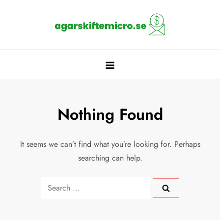
Skip
to
content
Agarskiftemicro.se
Agarskiftemicro.se
Nothing Found
It seems we can’t find what you’re looking for. Perhaps
searching can help.
Search
for: