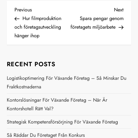
P
Previous
Next
Previous
Next
Post
Post
Hur filmproduktion
Spara pengar genom
o
och företagsutveckling
företagets miljöarbete
hänger ihop
s
t
RECENT POSTS
n
Logistikoptimering För Växande Företag – Så Minskar Du
a
Fraktkostnaderna
v
Kontorslösningar För Växande Företag – När Är
Kontorshotell Rätt Val?
i
Strategisk Kompetensförsörjning För Växande Företag
g
Så Räddar Du Företaget Från Konkurs