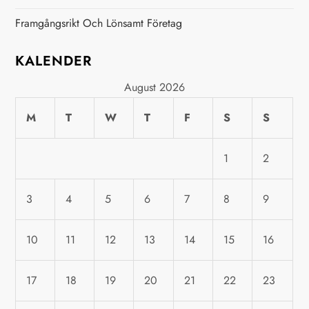
a
Framgångsrikt Och Lönsamt Företag
t
KALENDER
i
August 2026
o
M
T
W
T
F
S
S
n
1
2
3
4
5
6
7
8
9
10
11
12
13
14
15
16
17
18
19
20
21
22
23