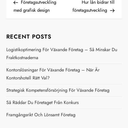
Post
Post
Företagsutveckling
Hur lån bidrar till
o
med grafisk design
företagsutveckling
s
t
RECENT POSTS
n
Logistikoptimering För Växande Företag – Så Minskar Du
Fraktkostnaderna
a
Kontorslösningar För Växande Företag – När Är
v
Kontorshotell Rätt Val?
i
Strategisk Kompetensförsörjning För Växande Företag
g
Så Räddar Du Företaget Från Konkurs
a
Framgångsrikt Och Lönsamt Företag