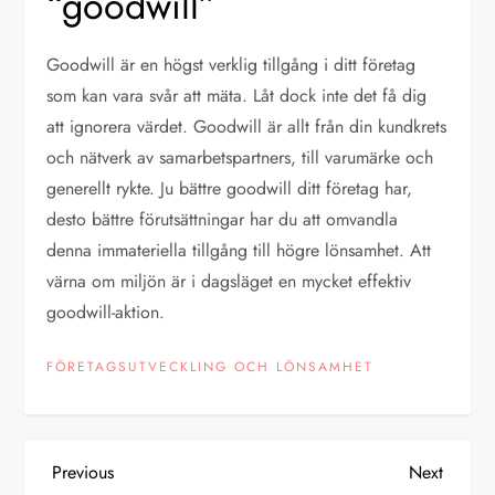
“goodwill”
Goodwill är en högst verklig tillgång i ditt företag
som kan vara svår att mäta. Låt dock inte det få dig
att ignorera värdet. Goodwill är allt från din kundkrets
och nätverk av samarbetspartners, till varumärke och
generellt rykte. Ju bättre goodwill ditt företag har,
desto bättre förutsättningar har du att omvandla
denna immateriella tillgång till högre lönsamhet. Att
värna om miljön är i dagsläget en mycket effektiv
goodwill-aktion.
FÖRETAGSUTVECKLING OCH LÖNSAMHET
P
Previous
Next
Previous
Next