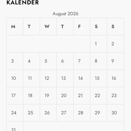
t
KALENDER
i
August 2026
M
T
W
T
F
S
S
o
n
1
2
3
4
5
6
7
8
9
10
11
12
13
14
15
16
17
18
19
20
21
22
23
24
25
26
27
28
29
30
31