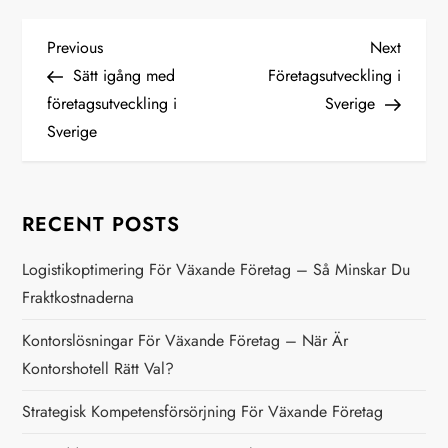
P
Previous
Next
Previous
Next
Post
Post
Sätt igång med
Företagsutveckling i
o
företagsutveckling i
Sverige
Sverige
s
t
RECENT POSTS
n
Logistikoptimering För Växande Företag – Så Minskar Du
a
Fraktkostnaderna
v
Kontorslösningar För Växande Företag – När Är
Kontorshotell Rätt Val?
i
Strategisk Kompetensförsörjning För Växande Företag
g