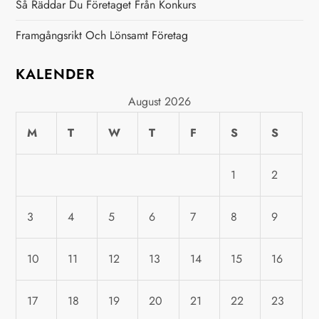
Så Räddar Du Företaget Från Konkurs
a
Framgångsrikt Och Lönsamt Företag
t
KALENDER
i
August 2026
o
M
T
W
T
F
S
S
n
1
2
3
4
5
6
7
8
9
10
11
12
13
14
15
16
17
18
19
20
21
22
23