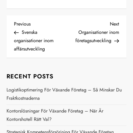
P
Previous
Next
Previous
Next
Post
Post
Svenska
Organisationer inom
o
organisationer inom
företagsutveckling
affärsutveckling
s
t
RECENT POSTS
n
Logistikoptimering För Växande Företag – Så Minskar Du
a
Fraktkostnaderna
v
Kontorslösningar För Växande Företag – När Är
Kontorshotell Rätt Val?
i
Strategisk Kompetensförsörjning För Växande Företag