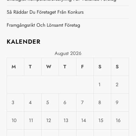
g
Så Räddar Du Företaget Från Konkurs
a
Framgångsrikt Och Lönsamt Företag
t
KALENDER
i
August 2026
o
M
T
W
T
F
S
S
n
1
2
3
4
5
6
7
8
9
10
11
12
13
14
15
16